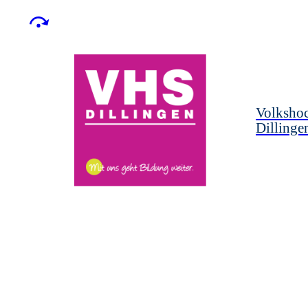
Volksho
Dillinge