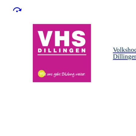
Volksho
Dillinge