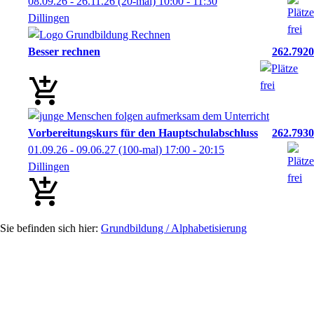
08.09.26 - 26.11.26
(20-mal)
10:00
- 11:30
Dillingen
Besser rechnen
262.7920
Vorbereitungskurs für den Hauptschulabschluss
262.7930
01.09.26 - 09.06.27
(100-mal)
17:00
- 20:15
Dillingen
Grundbildung / Alphabetisierung