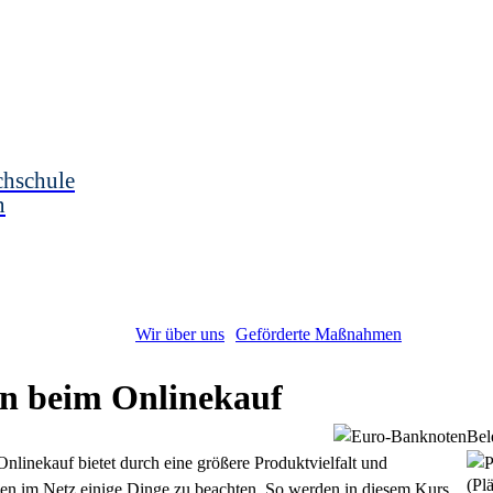
chschule
n
Wir über uns
Geförderte Maßnahmen
en beim Onlinekauf
Bel
nlinekauf bietet durch eine größere Produktvielfalt und
(Plä
ahlen im Netz einige Dinge zu beachten. So werden in diesem Kurs