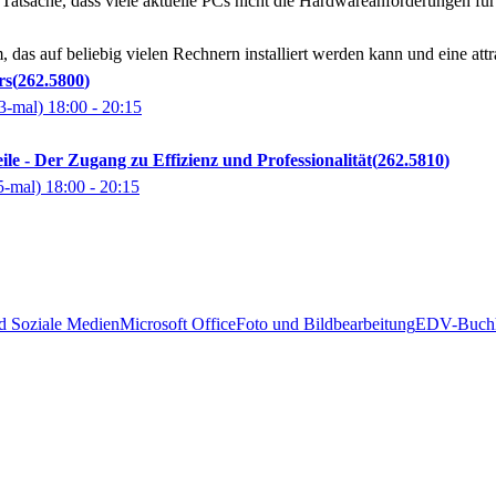
tsache, dass viele aktuelle PCs nicht die Hardwareanforderungen für Wi
m, das auf beliebig vielen Rechnern installiert werden kann und eine att
rs
262.5800
3-mal)
18:00
- 20:15
 - Der Zugang zu Effizienz und Professionalität
262.5810
5-mal)
18:00
- 20:15
nd Soziale Medien
Microsoft Office
Foto und Bildbearbeitung
EDV-Buchha